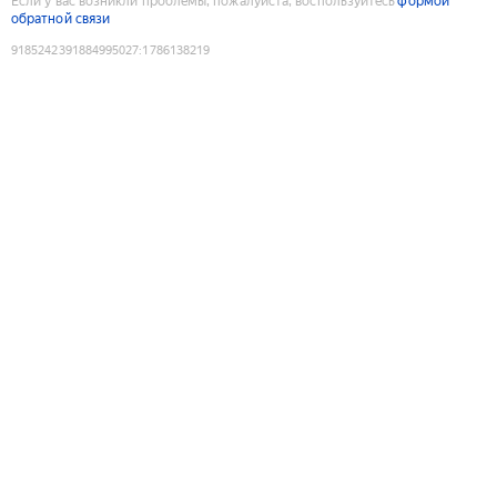
Если у вас возникли проблемы, пожалуйста, воспользуйтесь
формой
обратной связи
9185242391884995027
:
1786138219